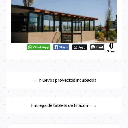
0
WhatsApp
Share
Print
Post
Shares
Navegación
Nuevos proyectos incubados
de
entradas
Entrega de tablets de Enacom