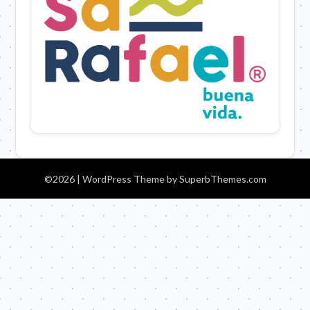
©2026
| WordPress Theme by
SuperbThemes.com