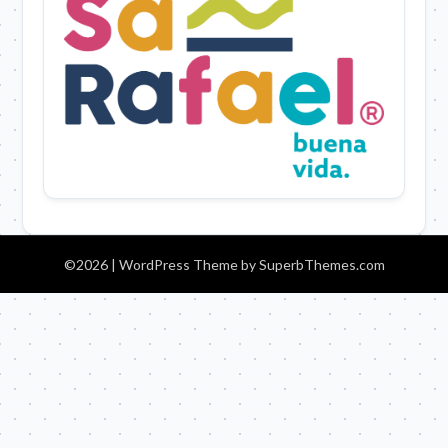
©2026
| WordPress Theme by
SuperbThemes.com