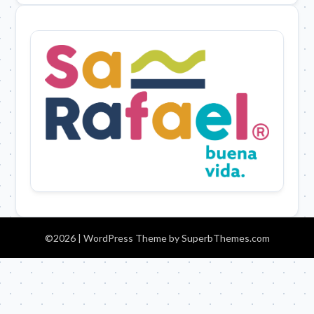
©2026
| WordPress Theme by
SuperbThemes.com