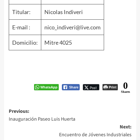
Titular:
Nicolas Indiveri
E-mail :
nico_indiveri@live.com
Domicilio:
Mitre 4025
0
WhatsApp
Print
Post
Share
Shares
Post
Previous:
Inauguración Paseo Luis Huerta
navigation
Next:
Encuentro de Jóvenes Industriales