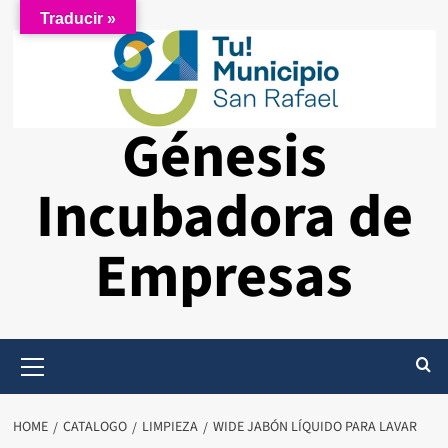
Skip
Traducir »
to
content
Génesis
Incubadora de
Empresas
Primary
Menu
HOME
CATALOGO
LIMPIEZA
WIDE JABÓN LÍQUIDO PARA LAVAR