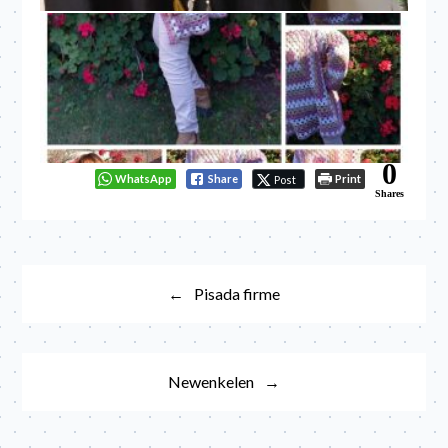
0
WhatsApp
Share
Print
Post
Shares
Navegación
Pisada firme
de
entradas
Newenkelen