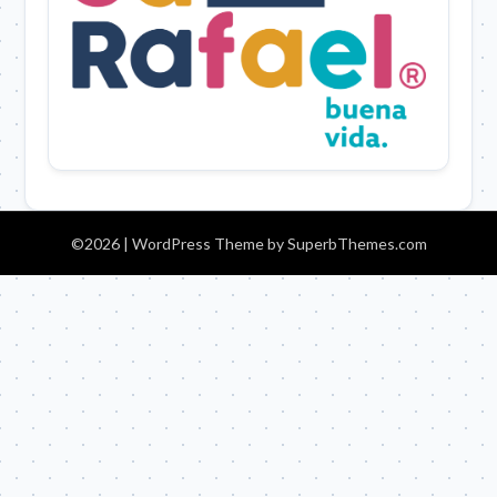
©2026
| WordPress Theme by
SuperbThemes.com