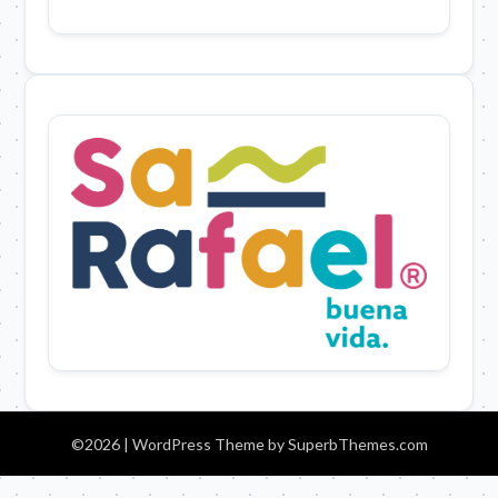
©2026
| WordPress Theme by
SuperbThemes.com