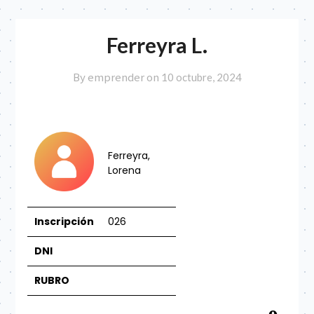
Ferreyra L.
By emprender on
10 octubre, 2024
Ferreyra,
Lorena
Inscripción
026
DNI
RU
BRO