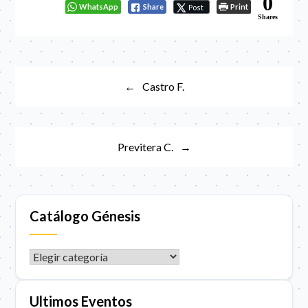
0
WhatsApp
Share
Print
Post
Shares
Navegación
Castro F.
de
entradas
Previtera C.
Catálogo Génesis
CATÁLOGO GÉNESIS
Ultimos Eventos