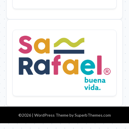
©2026
| WordPress Theme by
SuperbThemes.com