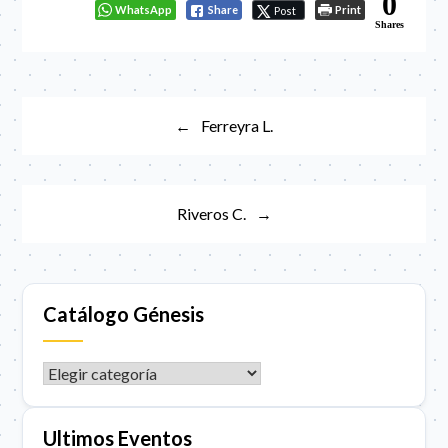
0
WhatsApp
Share
Print
Post
Shares
Navegación
Ferreyra L.
de
entradas
Riveros C.
Catálogo Génesis
CATÁLOGO GÉNESIS
Ultimos Eventos