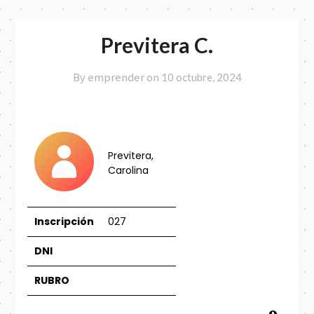
Previtera C.
By emprender on
10 octubre, 2024
Previtera,
Carolina
Inscripción
027
DNI
RU
BRO