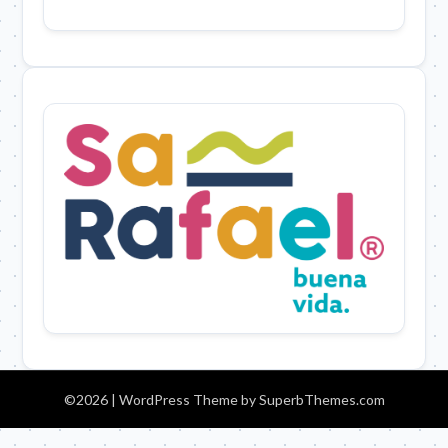
©2026
| WordPress Theme by
SuperbThemes.com