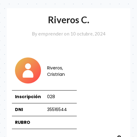
Riveros C.
By emprender on
10 octubre, 2024
Riveros,
Cristrian
Inscripción
028
DNI
35516544
RU
BRO