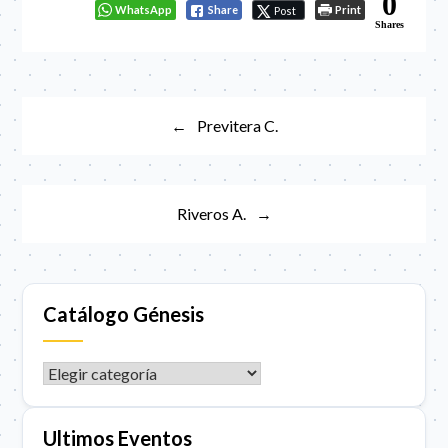
0
WhatsApp
Share
Print
Post
Shares
Navegación
Previtera C.
de
entradas
Riveros A.
Catálogo Génesis
CATÁLOGO GÉNESIS
Ultimos Eventos