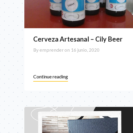
Cerveza Artesanal – Cily Beer
By emprender on
16 junio, 2020
Continue reading