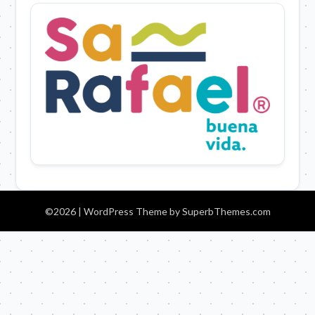
©2026
| WordPress Theme by
SuperbThemes.com