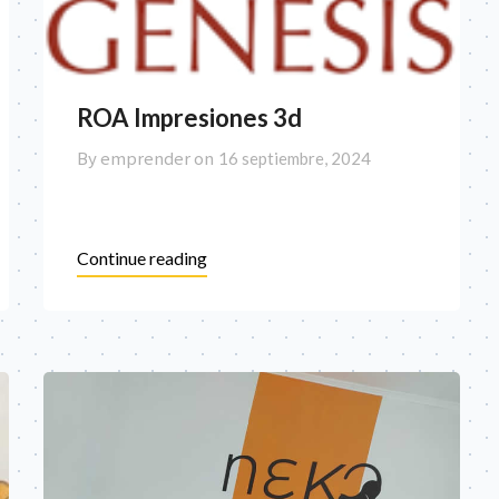
ROA Impresiones 3d
By emprender on
16 septiembre, 2024
Continue reading