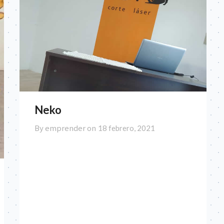
Neko
By emprender on
18 febrero, 2021