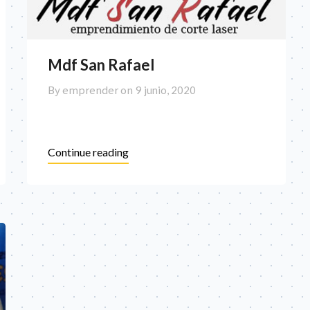
Mdf San Rafael
By emprender on
9 junio, 2020
Continue reading