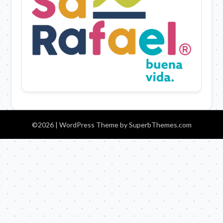
©2026
| WordPress Theme by
SuperbThemes.com