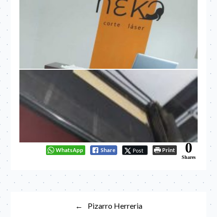
0
WhatsApp
Share
Print
Post
Shares
Navegación
Pizarro Herreria
de