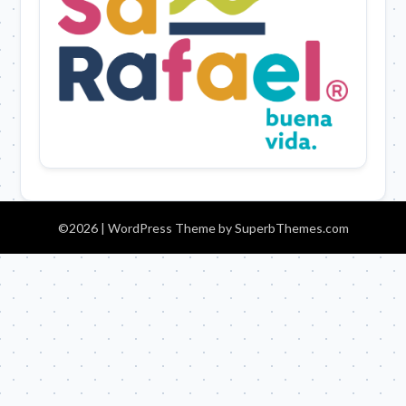
©2026
| WordPress Theme by
SuperbThemes.com