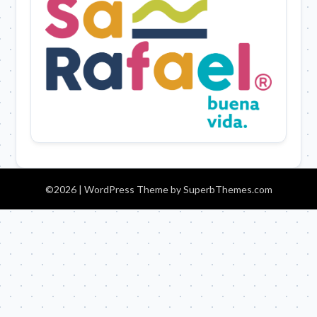
©2026
| WordPress Theme by
SuperbThemes.com