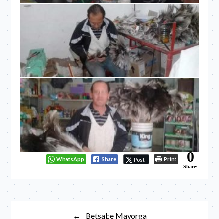
0
WhatsApp
Share
Print
Post
Shares
Navegación
Betsabe Mayorga